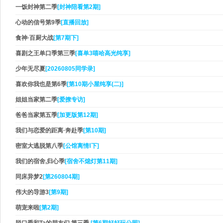
一饭封神第二季
[封神陪看第2期]
心动的信号第9季
[直播回放]
食神·百厨大战
[第7期下]
喜剧之王单口季第三季
[喜单3嘻哈高光纯享]
少年无尽夏
[20260805同学录]
喜欢你我也是第6季
[第10期小屋纯享(二)]
姐姐当家第二季
[爱撩专访]
爸爸当家第五季
[加更版第12期]
我们与恋爱的距离·奔赴季
[第10期]
密室大逃脱第八季
[公馆离情Ⅰ下]
我们的宿舍,归心季
[宿舍不熄灯第11期]
同床异梦2
[第260804期]
伟大的导游3
[第9期]
萌宠来啦
[第2期]