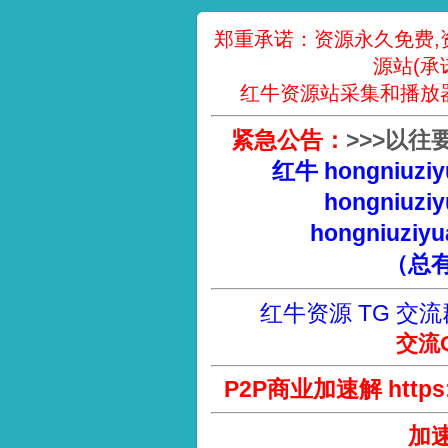
郑重承诺：资源永久免费,
源站(承
红牛资源站采集和播放
紧急公告：
>
>
>
以往
红牛 hongniuziy
hongniuziy
hongniuziyu
（总
红牛资源 TG 交流
交流Q
P2P商业加速解 https://
加