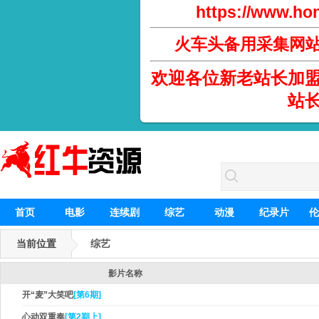
https://www.hon
火车头备用采集网
欢迎各位新老站长加
站
首页
电影
连续剧
综艺
动漫
纪录片
伦
当前位置
综艺
影片名称
开“麦”大笑吧
[第6期]
心动双重奏
[第2期上]