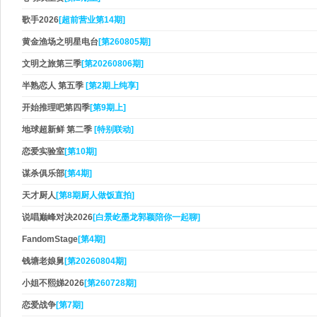
歌手2026
[超前营业第14期]
黄金渔场之明星电台
[第260805期]
文明之旅第三季
[第20260806期]
半熟恋人 第五季
[第2期上纯享]
开始推理吧第四季
[第9期上]
地球超新鲜 第二季
[特别联动]
恋爱实验室
[第10期]
谋杀俱乐部
[第4期]
天才厨人
[第8期厨人做饭直拍]
说唱巅峰对决2026
[白景屹墨龙郭颖陪你一起聊]
FandomStage
[第4期]
钱塘老娘舅
[第20260804期]
小姐不熙娣2026
[第260728期]
恋爱战争
[第7期]