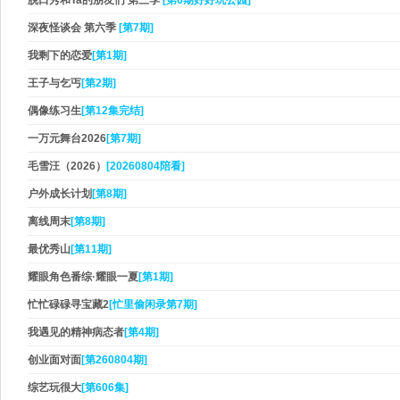
脱口秀和Ta的朋友们 第三季
[第6期好好玩公园]
深夜怪谈会 第六季
[第7期]
我剩下的恋爱
[第1期]
王子与乞丐
[第2期]
偶像练习生
[第12集完结]
一万元舞台2026
[第7期]
毛雪汪（2026）
[20260804陪看]
户外成长计划
[第8期]
离线周末
[第8期]
最优秀山
[第11期]
耀眼角色番综·耀眼一夏
[第1期]
忙忙碌碌寻宝藏2
[忙里偷闲录第7期]
我遇见的精神病态者
[第4期]
创业面对面
[第260804期]
综艺玩很大
[第606集]