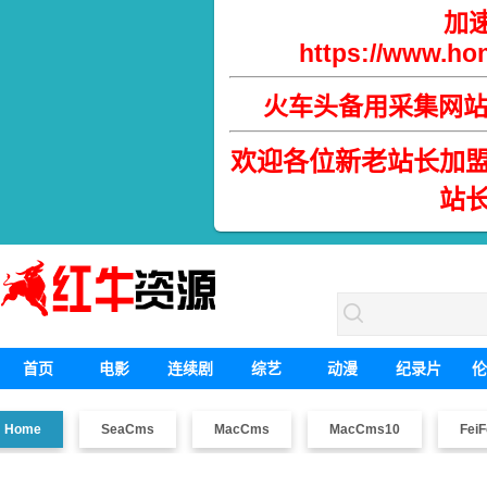
加
https://www.hon
火车头备用采集网
欢迎各位新老站长加
站
首页
电影
连续剧
综艺
动漫
纪录片
伦
Home
SeaCms
MacCms
MacCms10
FeiF