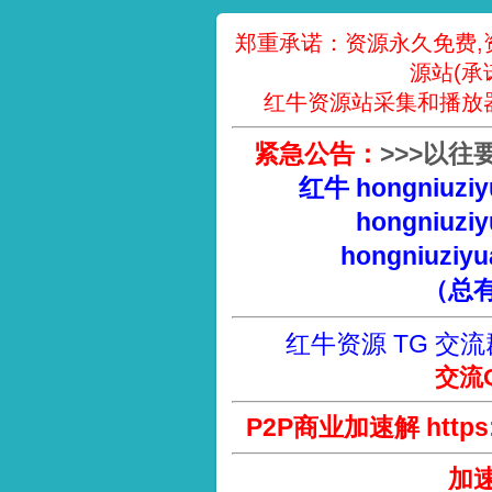
郑重承诺：资源永久免费,
源站(承
红牛资源站采集和播放
紧急公告：
>
>
>
以往
红牛 hongniuziy
hongniuziy
hongniuziyu
（总
红牛资源 TG 交流
交流Q
P2P商业加速解 https://
加