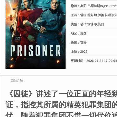
导演：
奥图·巴瑟赫斯特,Pia,Strie
主演：
塔哈·拉希姆,伊祖卡·霍伊尔,Je
恩·本尼特,乔丹·朗,斯蒂文·埃尔德,A
类型：
动作,惊悚,欧美剧
劳里·戴维森,肯·恩沃苏,莉奥妮·贝
福·凯尔科尔,安东·瓦朗西
地区：
英国
语言：
英语
上映：
2026
更新时间：
2026-07-21 17:00:04
剧情介绍：
《囚徒》讲述了一位正直的年轻
证，指控其所属的精英犯罪集团
伏，随着犯罪集团不惜一切代价