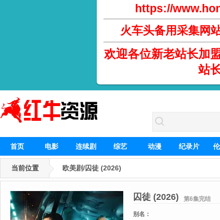
https://www.hon
火车头备用采集网
欢迎各位新老站长加
站
首页
电影
连续剧
综艺
动漫
纪录片
伦
当前位置
欧美剧/囚徒 (2026)
囚徒 (2026)
第6集完结
别名：