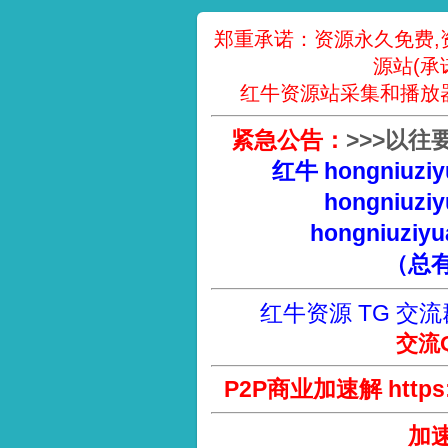
郑重承诺：资源永久免费,
源站(承
红牛资源站采集和播放
紧急公告：
>
>
>
以往
红牛 hongniuziy
hongniuziy
hongniuziyu
（总
红牛资源 TG 交流
交流Q
P2P商业加速解 https://
加