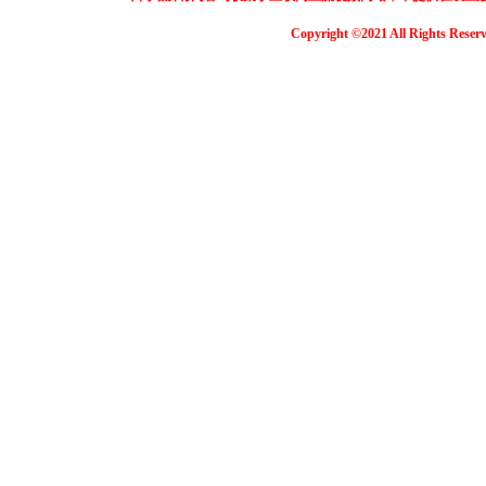
Copyright ©2021 All Rights Reser