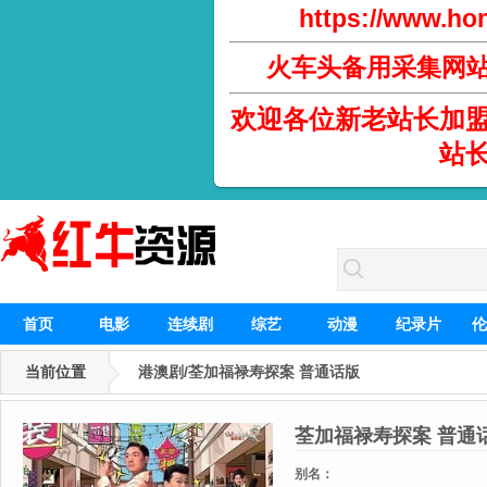
https://www.hon
火车头备用采集网
欢迎各位新老站长加
站
首页
电影
连续剧
综艺
动漫
纪录片
伦
当前位置
港澳剧/荃加福禄寿探案 普通话版
荃加福禄寿探案 普通
别名：