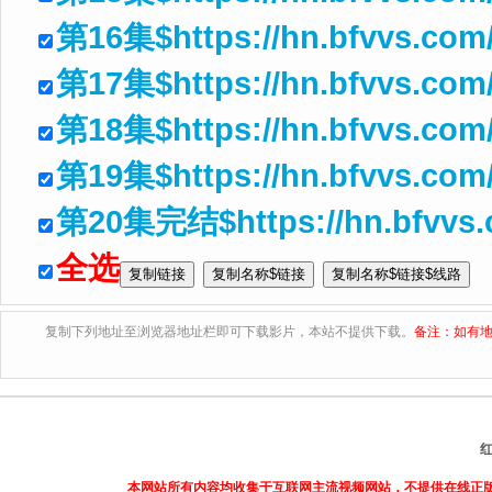
第16集$https://hn.bfvvs.com
第17集$https://hn.bfvvs.com
第18集$https://hn.bfvvs.com
第19集$https://hn.bfvvs.com
第20集完结$https://hn.bfvvs.
全选
复制下列地址至浏览器地址栏即可下载影片，本站不提供下载。
备注：如有地
本网站所有内容均收集于互联网主流视频网站，不提供在线正