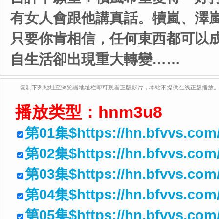
有女人會跟他講真話。犢嵐、澤
只要你肯相信，任何東西都可以
自生活卻出現重大轉變……
复制下列地址至浏览器地址栏即可观看正版影片，本站不提供在线正版播放
播放类型：
hnm3u8
第01集$https://hn.bfvvs.com
第02集$https://hn.bfvvs.com
第03集$https://hn.bfvvs.com
第04集$https://hn.bfvvs.com
第05集$https://hn.bfvvs.com