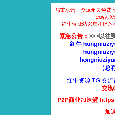
郑重承诺：资源永久免费,
源站(承
红牛资源站采集和播放
紧急公告：
>
>
>
以往
红牛 hongniuziy
hongniuziy
hongniuziyu
（总
红牛资源 TG 交流
交流Q
P2P商业加速解 https://
加