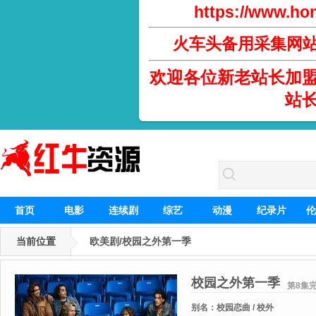
https://www.hon
火车头备用采集网
欢迎各位新老站长加
站
首页
电影
连续剧
综艺
动漫
纪录片
伦
当前位置
欧美剧/校园之外第一季
校园之外第一季
第8集
别名：
校园恋曲 / 校外