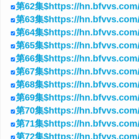
第62集$https://hn.bfvvs.com
第63集$https://hn.bfvvs.com
第64集$https://hn.bfvvs.com
第65集$https://hn.bfvvs.com
第66集$https://hn.bfvvs.com
第67集$https://hn.bfvvs.com
第68集$https://hn.bfvvs.com
第69集$https://hn.bfvvs.com
第70集$https://hn.bfvvs.com
第71集$https://hn.bfvvs.com
第72集$https://hn.bfvvs.com