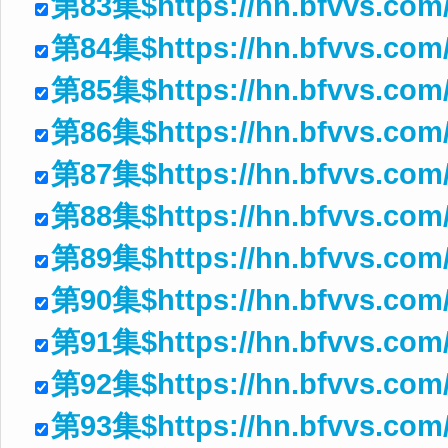
第83集$https://hn.bfvvs.com
第84集$https://hn.bfvvs.com
第85集$https://hn.bfvvs.com
第86集$https://hn.bfvvs.com
第87集$https://hn.bfvvs.com/
第88集$https://hn.bfvvs.com/
第89集$https://hn.bfvvs.com
第90集$https://hn.bfvvs.com
第91集$https://hn.bfvvs.com
第92集$https://hn.bfvvs.com
第93集$https://hn.bfvvs.com