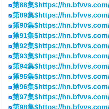
第88集$https://hn.bfvvs.com/
第89集$https://hn.bfvvs.com
第90集$https://hn.bfvvs.com
第91集$https://hn.bfvvs.co
第92集$https://hn.bfvvs.com
第93集$https://hn.bfvvs.com
第94集$https://hn.bfvvs.com/
第95集$https://hn.bfvvs.com
第96集$https://hn.bfvvs.com
第97集$https://hn.bfvvs.com
第98集$https://hn.bfvvs.co