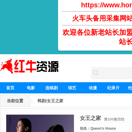
https://www.hon
火车头备用采集网
欢迎各位新老站长加
站
首页
电影
连续剧
综艺
动漫
纪录片
伦
当前位置
韩剧/女王之家
女王之家
第100集完结
别名：
Queen's House