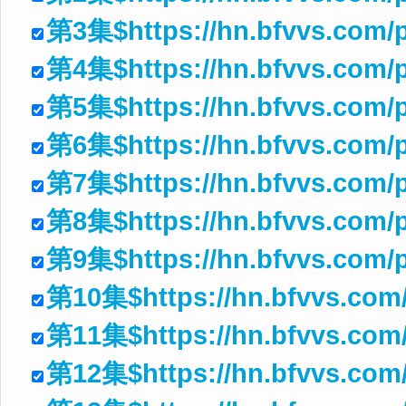
第3集$https://hn.bfvvs.com/
第4集$https://hn.bfvvs.com/
第5集$https://hn.bfvvs.com/
第6集$https://hn.bfvvs.com/
第7集$https://hn.bfvvs.com/
第8集$https://hn.bfvvs.com/
第9集$https://hn.bfvvs.com/
第10集$https://hn.bfvvs.com
第11集$https://hn.bfvvs.co
第12集$https://hn.bfvvs.com