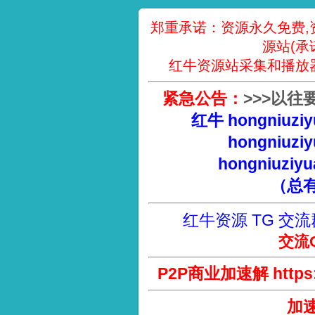
郑重承诺：资源永久免费,
源站(承
红牛资源站采集和播放
紧急公告：
>
>
>
以往
红牛 hongniuziy
hongniuziy
hongniuziyu
（总
红牛资源 TG 交流
交流Q
P2P商业加速解 https://
加