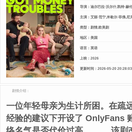
导演：
迪尔巴拉·沃尔什,凯特·赫
主演：
艾丽·范宁,米歇尔·菲佛,尼
塔德亚·格雷厄姆,格雷戈·金尼尔,
类型：
剧情,欧美剧
蒂,迈克尔·沃克耶,克里斯·杰里科,
凯勒姆,凯琳娜·迈,凯特琳·麦基,霍
地区：
美国
勒,斯基普·豪兰德,托马斯·施佩特
语言：
英语
上映：
2026
更新时间：
2026-05-20 20:28:03
剧情介绍：
一位年轻母亲为生计所困。在疏
经验的建议下开设了 OnlyFa
络名气是否代价过高。 该剧改