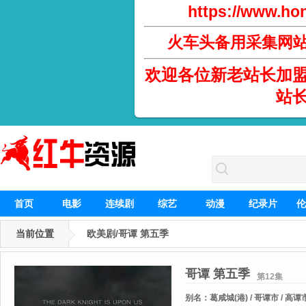
https://www.hon
火车头备用采集网
欢迎各位新老站长加
站
首页
电影
连续剧
综艺
动漫
纪录片
伦
当前位置
欧美剧/哥谭 第五季
哥谭 第五季
第12集
别名：
葛咸城(港) / 哥谭市 / 高谭