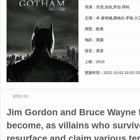
导演：
丹尼·加农,罗伯·拜利
主演：
本·麦肯锡,唐纳尔·罗格,大
宾·泰勒,艾琳·理查兹,科里·迈克尔
类型：
欧美
·P·威廉姆斯,杰西卡·卢卡斯,本尼
特
地区：
美国
语言：
英语
上映：
2019
更新时间：
2022-10-02 20:03:33
剧情介绍：
Jim Gordon and Bruce Wayne f
become, as villains who survive
resurface and claim various ter