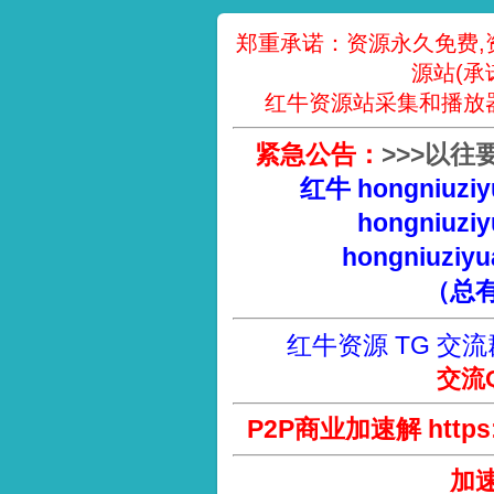
郑重承诺：资源永久免费,
源站(承
红牛资源站采集和播放
紧急公告：
>
>
>
以往
红牛 hongniuziy
hongniuziy
hongniuziyu
（总
红牛资源 TG 交流
交流Q
P2P商业加速解 https://
加