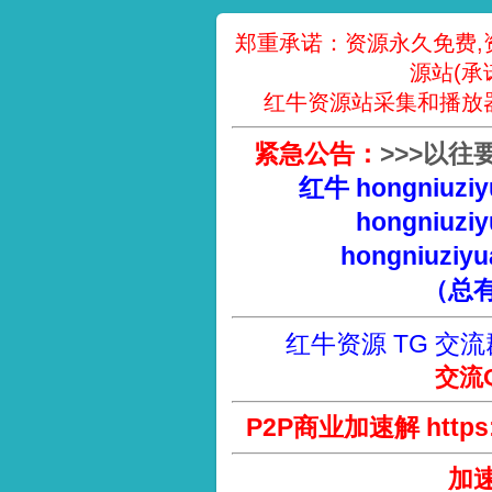
郑重承诺：资源永久免费,
源站(承
红牛资源站采集和播放
紧急公告：
>
>
>
以往
红牛 hongniuziy
hongniuziy
hongniuziyu
（总
红牛资源 TG 交流
交流Q
P2P商业加速解 https://
加