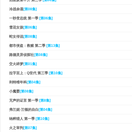
热血废柴中介 第三季
[第06集]
冷战余谍
[第08集]
一秒变总统 第一季
[第06集]
雪花女孩
[第06集]
蛇女传说
[第08集]
都市侠盗：救赎 第二季
[第13集]
路德灵异侦探社
[第08集]
交火碎梦
[第01集]
拉字至上：Q世代 第三季
[第10集]
利特维年科
[第04集]
小魔婴
[第08集]
无声的证言 第一季
[第8集]
弗兰妮·兰顿的自白
[第04集]
纳粹猎人 第一季
[第10集]
火之审判
[第07集]