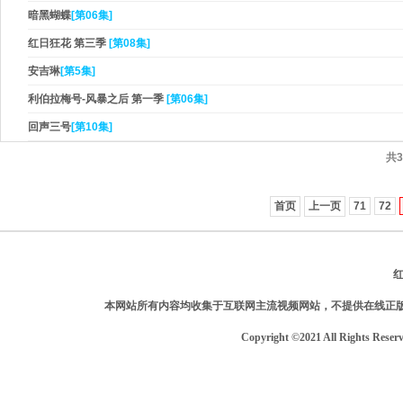
暗黑蝴蝶
[第06集]
红日狂花 第三季
[第08集]
安吉琳
[第5集]
利伯拉梅号-风暴之后 第一季
[第06集]
回声三号
[第10集]
共3
首页
上一页
71
72
本网站所有内容均收集于互联网主流视频网站，不提供在线正
Copyright ©2021 All Rights Reser