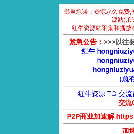
郑重承诺：资源永久免费,
源站(承
红牛资源站采集和播放
紧急公告：
>
>
>
以往
红牛 hongniuziy
hongniuziy
hongniuziyu
（总
红牛资源 TG 交流
交流Q
P2P商业加速解 https://
加