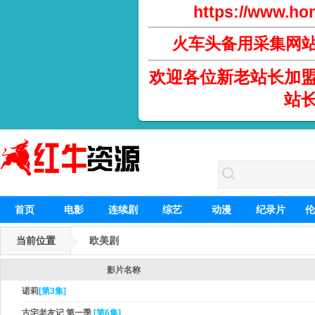
https://www.hon
火车头备用采集网
欢迎各位新老站长加
站
首页
电影
连续剧
综艺
动漫
纪录片
伦
当前位置
欧美剧
影片名称
诺莉
[第3集]
古宅老友记 第一季
[第6集]