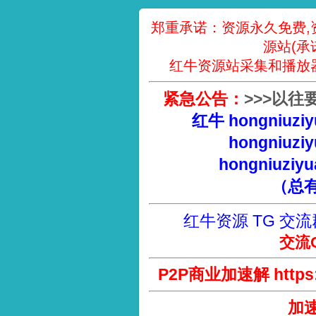
郑重承诺：资源永久免费,
源站(承
红牛资源站采集和播放
紧急公告：
>
>
>
以往
红牛 hongniuziy
hongniuziy
hongniuziyu
（总
红牛资源 TG 交流
交流Q
P2P商业加速解 https://
加