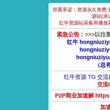
郑重承诺：资源永久免费,
源站(承
红牛资源站采集和播放
紧急公告：
>
>
>
以往
红牛 hongniuziy
hongniuziy
hongniuziyu
（总
红牛资源 TG 交流
交流Q
P2P商业加速解 https://
加