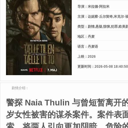
导演：
米拉德·阿拉米
主演：
达妮察·丘尔契奇,米克尔·
类型：
剧情,悬疑,惊悚,犯罪,欧美
地区：
丹麦
语言：
丹麦语
上映：
2026
更新时间：
2026-05-08 18:40:50
剧情介绍：
警探 Naia Thulin 与曾短暂离开
岁女性被害的谋杀案件。案件表
索，将两人引向更加阴暗、危险