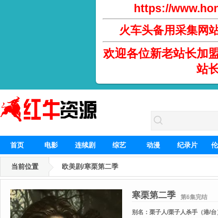
https://www.hon
火车头备用采集网
欢迎各位新老站长加
站
首页
电影
连续剧
综艺
动漫
纪录片
伦
当前位置
欧美剧/寒栗第二季
寒栗第二季
第6集完结
别名：
栗子人/栗子人杀手（港/台