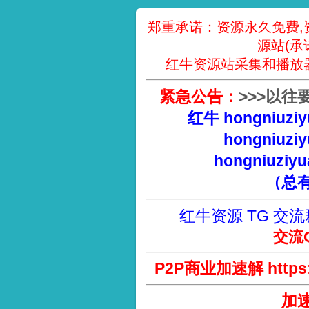
郑重承诺：资源永久免费,
源站(承
红牛资源站采集和播放
紧急公告：
>
>
>
以往
红牛 hongniuziy
hongniuziy
hongniuziyu
（总
红牛资源 TG 交流
交流Q
P2P商业加速解 https://
加