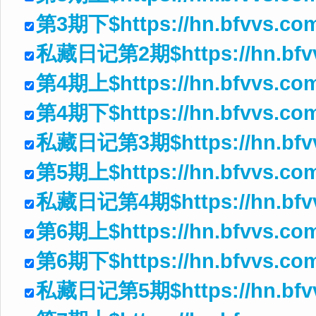
第3期下$https://hn.bfvvs.com
私藏日记第2期$https://hn.bfvvs
第4期上$https://hn.bfvvs.com
第4期下$https://hn.bfvvs.co
私藏日记第3期$https://hn.bfvvs
第5期上$https://hn.bfvvs.com
私藏日记第4期$https://hn.bfvvs
第6期上$https://hn.bfvvs.co
第6期下$https://hn.bfvvs.com
私藏日记第5期$https://hn.bfvvs