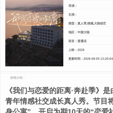
导演：
主演：
类型：
真人秀,情感,大陆综艺
地区：
中国大陆
语言：
普通话
上映：
2026
更新时间：
2026-08-05 13:20:04
剧情介绍：
《我们与恋爱的距离·奔赴季》是
青年情感社交成长真人秀。节目
身公寓”，开启为期10天的“恋