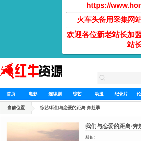
https://www.hon
火车头备用采集网
欢迎各位新老站长加
站
首页
电影
连续剧
综艺
动漫
纪录片
伦
当前位置
综艺/我们与恋爱的距离·奔赴季
我们与恋爱的距离·奔
别名：