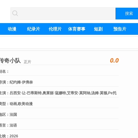
动漫
纪录片
伦理片
体育赛事
短剧
预告片
0.0
传奇小队
正片
别名：
导演：
纪约姆·伊弗奈
主演：
吕西安·让-巴蒂斯特,奥莱丽·寇娜特,艾蒂安·莫阿纳,汤姆·莫顿,Pe托
马斯·萨果斯,安托
类型：
动画,欧美动漫
地区：
法国
语言：
法语
上映：
2026