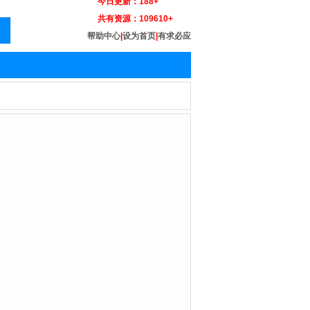
今日更新：
188+
共有资源：
109610+
帮助中心
|
设为首页
|
有求必应